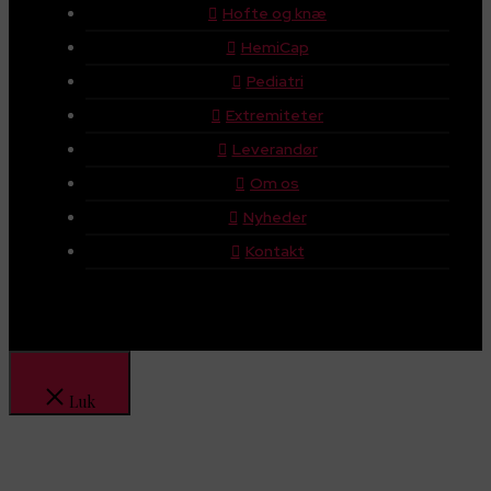
Hofte og knæ
HemiCap
Pediatri
Extremiteter
Leverandør
Om os
Nyheder
Kontakt
Luk